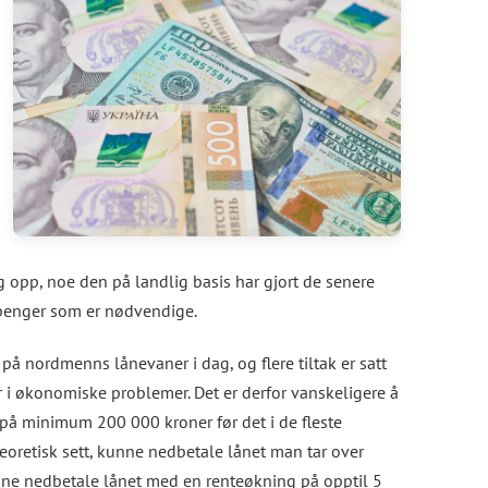
g opp, noe den på landlig basis har gjort de senere
 penger som er nødvendige.
å nordmenns lånevaner i dag, og flere tiltak er satt
r i økonomiske problemer. Det er derfor vanskeligere å
 på minimum 200 000 kroner før det i de fleste
 teoretisk sett, kunne nedbetale lånet man tar over
ne nedbetale lånet med en renteøkning på opptil 5