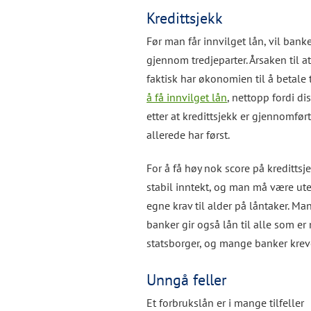
Kredittsjekk
Før man får innvilget lån, vil bank
gjennom tredjeparter. Årsaken til at 
faktisk har økonomien til å betale
å få innvilget lån
, nettopp fordi di
etter at kredittsjekk er gjennomfø
allerede har først.
For å få høy nok score på kreditts
stabil inntekt, og man må være ut
egne krav til alder på låntaker. Ma
banker gir også lån til alle som e
statsborger, og mange banker kreve
Unngå feller
Et forbrukslån er i mange tilfeller