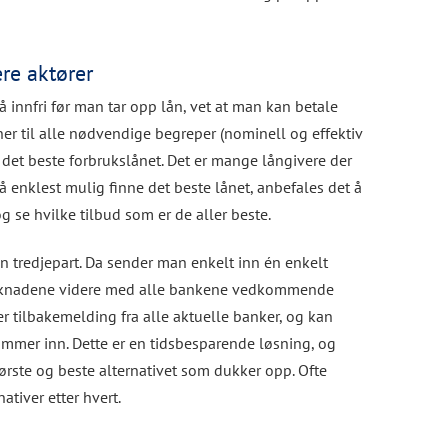
re aktører
 innfri før man tar opp lån, vet at man kan betale
ner til alle nødvendige begreper (nominell og effektiv
det beste forbrukslånet. Det er mange långivere der
r å enklest mulig finne det beste lånet, anbefales det å
og se hvilke tilbud som er de aller beste.
en tredjepart. Da sender man enkelt inn én enkelt
 søknadene videre med alle bankene vedkommende
 tilbakemelding fra alle aktuelle banker, og kan
mer inn. Dette er en tidsbesparende løsning, og
første og beste alternativet som dukker opp. Ofte
tiver etter hvert.