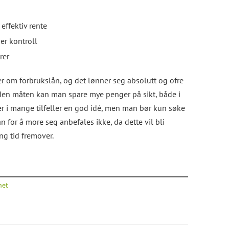
effektiv rente
er kontroll
rer
r om forbrukslån, og det lønner seg absolutt og ofre
den måten kan man spare mye penger på sikt, både i
n er i mange tilfeller en god idé, men man bør kun søke
n for å more seg anbefales ikke, da dette vil bli
ng tid fremover.
het