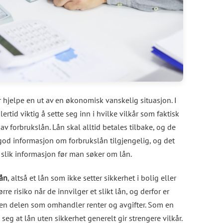
r hjelpe en ut av en økonomisk vanskelig situasjon. I
dlertid viktig å sette seg inn i hvilke vilkår som faktisk
v forbrukslån. Lån skal alltid betales tilbake, og de
god informasjon om forbrukslån tilgjengelig, og det
 slik informasjon før man søker om lån.
lån
, altså et lån som ikke setter sikkerhet i bolig eller
rre risiko når de innvilger et slikt lån, og derfor er
 den delen som omhandler renter og avgifter. Som en
g at lån uten sikkerhet generelt gir strengere vilkår.