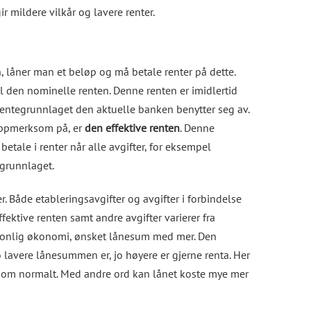
r mildere vilkår og lavere renter.
 låner man et beløp og må betale renter på dette.
il den nominelle renten. Denne renten er imidlertid
rentegrunnlaget den aktuelle banken benytter seg av.
oppmerksom på, er
den effektive renten
. Denne
etale i renter når alle avgifter, for eksempel
egrunnlaget.
. Både etableringsavgifter og avgifter i forbindelse
fektive renten samt andre avgifter varierer fra
ersonlig økonomi, ønsket lånesum med mer. Den
jo lavere lånesummen er, jo høyere er gjerne renta. Her
som normalt. Med andre ord kan lånet koste mye mer