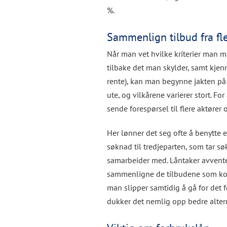
%.
Sammenlign tilbud fra fle
Når man vet hvilke kriterier man må
tilbake det man skylder, samt kjen
rente), kan man begynne jakten på 
ute, og vilkårene varierer stort. Fo
sende forespørsel til flere aktører 
Her lønner det seg ofte å benytte 
søknad til tredjeparten, som tar
samarbeider med. Låntaker avventer
sammenligne de tilbudene som kom
man slipper samtidig å gå for det 
dukker det nemlig opp bedre alterna