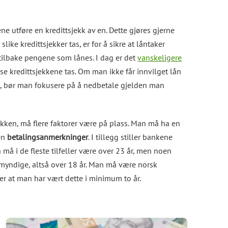
ene utføre en kredittsjekk av en. Dette gjøres gjerne
slike kredittsjekker tas, er for å sikre at låntaker
 tilbake pengene som lånes. I dag er det
vanskeligere
sse kredittsjekkene tas. Om man ikke får innvilget lån
rt, bør man fokusere på å nedbetale gjelden man
jekken, må flere faktorer være på plass. Man må ha en
en
betalingsanmerkninger
. I tillegg stiller bankene
n må i de fleste tilfeller være over 23 år, men noen
r myndige, altså over 18 år. Man må være norsk
r at man har vært dette i minimum to år.