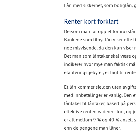
Lån med sikkerhet, som boliglån, gi
Renter kort forklart
Dersom man tar opp et forbrukslån,
Bankene som tilbyr lån viser ofte t
noe misvisende, da den kun viser 
Det man som låntaker skal være 
indikerer hvor mye man faktisk må b
etableringsgebyret, er lagt til rent
Et lån kommer sjelden uten avgifter
med innbetalinger er vanlig. Den ef
låntaker til låntaker, basert på p
effektive renten varierer stort, og 
er alt mellom 9 % og 40 % ansett 
enn de pengene man låner.